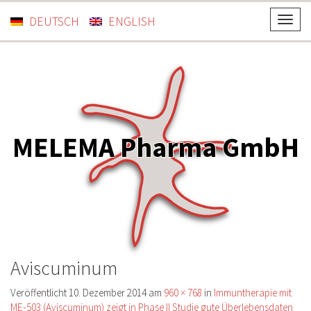
DEUTSCH
ENGLISH
T
o
g
g
l
e
n
MELEMA Pharma GmbH
a
v
i
g
a
t
i
Aviscuminum
o
n
Veröffentlicht
10. Dezember 2014
am
960 × 768
in
Immuntherapie mit
ME-503 (Aviscuminum) zeigt in Phase II Studie gute Überlebensdaten